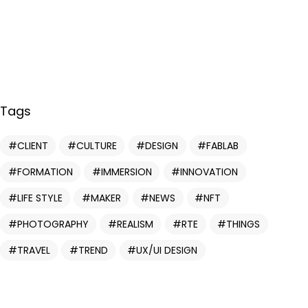
Tags
CLIENT
CULTURE
DESIGN
FABLAB
Vous avez
FORMATION
IMMERSION
INNOVATION
UN PROJET
LIFE STYLE
MAKER
NEWS
NFT
PHOTOGRAPHY
REALISM
RTE
THINGS
EN TÊTE ?
TRAVEL
TREND
UX/UI DESIGN
DISCUTONS EN