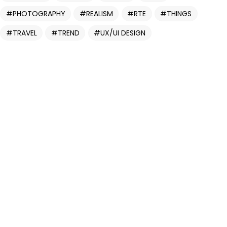
PHOTOGRAPHY
REALISM
RTE
THINGS
TRAVEL
TREND
UX/UI DESIGN
Vous avez
UN PROJET
EN TÊTE ?
DISCUTONS EN