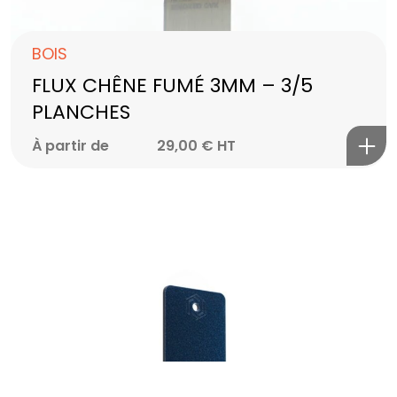
UN PROJET
BOIS
EN TÊTE ?
FLUX CHÊNE FUMÉ 3MM – 3/5
PLANCHES
DISCUTONS EN
À partir de
29,00
€
HT
©2024 Res Fabrica tous droits réservés