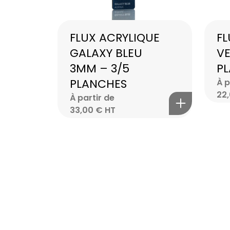
FLUX ACRYLIQUE
FL
GALAXY BLEU
VE
3MM – 3/5
P
PLANCHES
À p
22
À partir de
33,00
€
HT
Vous avez