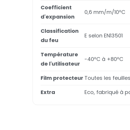
Coefficient
0,6 mm/m/10ºC
d'expansion
Classification
E selon EN13501
du feu
Température
-40ºC à +80ºC
de l'utilisateur
Film protecteur
Toutes les feuill
Extra
Eco, fabriqué à pa